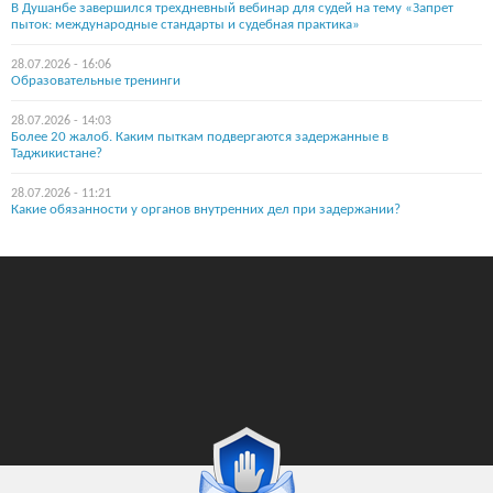
В Душанбе завершился трехдневный вебинар для судей на тему «Запрет
пыток: международные стандарты и судебная практика»
28.07.2026 - 16:06
Образовательные тренинги
28.07.2026 - 14:03
Более 20 жалоб. Каким пыткам подвергаются задержанные в
Таджикистане?
28.07.2026 - 11:21
Какие обязанности у органов внутренних дел при задержании?