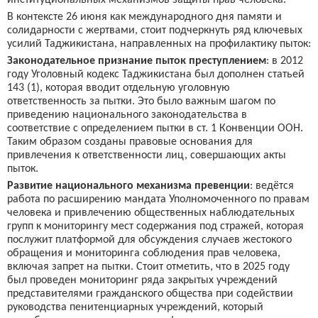
институциональных механизмов защиты прав человека.
В контексте 26 июня как международного дня памяти и
солидарности с жертвами, стоит подчеркнуть ряд ключевых
усилий Таджикистана, направленных на профилактику пыток:
Законодательное признание пыток преступлением
: в 2012
году Уголовный кодекс Таджикистана был дополнен статьей
143 (1), которая вводит отдельную уголовную
ответственность за пытки. Это было важным шагом по
приведению национального законодательства в
соответствие с определением пытки в ст. 1 Конвенции ООН.
Таким образом созданы правовые основания для
привлечения к ответственности лиц, совершающих акты
пыток.
Развитие национального механизма превенции
: ведётся
работа по расширению мандата Уполномоченного по правам
человека и привлечению общественных наблюдательных
групп к мониторингу мест содержания под стражей, которая
послужит платформой для обсуждения случаев жестокого
обращения и мониторинга соблюдения прав человека,
включая запрет на пытки. Стоит отметить, что в 2025 году
был проведен мониторинг ряда закрытых учреждений
представителями гражданского общества при содействии
руководства пенитенциарных учреждений, который