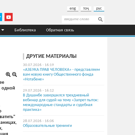
eng
тоҷ
рус
Поиск
Форма поиска
Библиотека
Обратная связь
ДРУГИЕ МАТЕРИАЛЫ
30.07.2026 - 16:19
«АЗБУКА ПРАВ ЧЕЛОВЕКА» - представляем
вам новую книгу Общественного фонда
«Нотабене»
ее
о одной
29.07.2026 - 16:12
В Душанбе завершился трехдневный
вебинар для судей на тему «Запрет пыток:
международные стандарты и судебная
в
практика»
о
ватить"
28.07.2026 - 16:06
раницах,
Образовательные тренинги
х,
иция