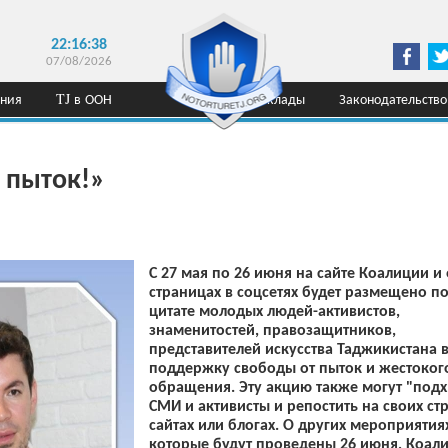
22:16:38
07/08/2026
ения
TJ в ООН
Доклады
Законодательство
 пыток!»
С 27 мая по 26 июня на сайте Коалиции и 
страницах в соцсетях будет размещено п
цитате молодых людей-активистов,
знаменитостей, правозащитников,
представителей искусства Таджикистана 
поддержку свободы от пыток и жестоког
обращения. Эту акцию также могут "подх
СМИ и активисты и репостить на своих ст
сайтах или блогах. О других мероприятия
которые будут проведены 26 июня, Коал