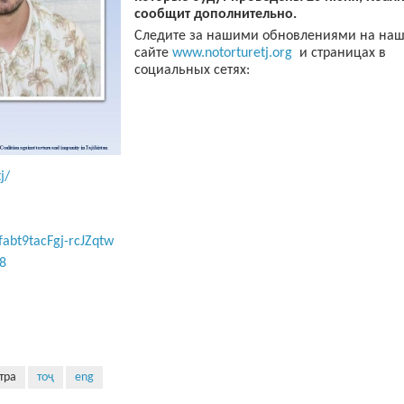
сообщит дополнительно.
Следите за нашими обновлениями на на
сайте
www.notorturetj.org
и страницах в
социальных сетях:
j/
abt9tacFgj-rcJZqtw
8
тра
тоҷ
eng