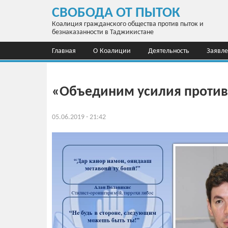
Перейти к основному содержанию
СВОБОДА ОТ ПЫТОК
Коалиция гражданского общества против пыток и
безнаказанности в Таджикистане
Главная
О Коалиции
Деятельность
Заявл
Общественный фонд "Ташаббуси хукуки"
«Объединим усилия против
05.06.2019 - 21:42