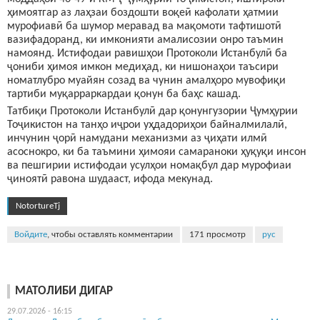
ҳимоятгар аз лаҳзаи боздошти воқеӣ кафолати ҳатмии
мурофиавӣ ба шумор меравад ва мақомоти тафтишотӣ
вазифадоранд, ки имконияти амалисозии онро таъмин
намоянд. Истифодаи равишҳои Протоколи Истанбулӣ ба
ҷониби ҳимоя имкон медиҳад, ки нишонаҳои таъсири
номатлубро муайян созад ва чунин амалҳоро мувофиқи
тартиби муқарраркардаи қонун ба баҳс кашад.
Татбиқи Протоколи Истанбулӣ дар қонунгузории Ҷумҳурии
Тоҷикистон на танҳо иҷрои уҳдадориҳои байналмилалӣ,
инчунин ҷорӣ намудани механизми аз ҷиҳати илмӣ
асоснокро, ки ба таъмини ҳимояи самараноки ҳуқуқи инсон
ва пешгирии истифодаи усулҳои номақбул дар мурофиаи
ҷиноятӣ равона шудааст, ифода мекунад.
NotortureTj
Войдите
, чтобы оставлять комментарии
171 просмотр
рус
МАТОЛИБИ ДИГАР
29.07.2026 - 16:15