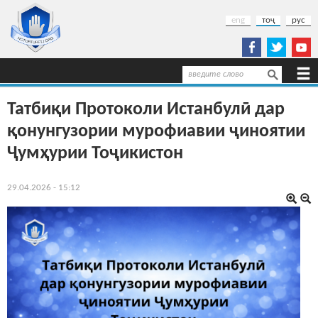
Перейти к основному содержанию
eng
тоҷ
рус
Поиск
Форма поиска
Татбиқи Протоколи Истанбулӣ дар
қонунгузории мурофиавии ҷиноятии
Ҷумҳурии Тоҷикистон
29.04.2026 - 15:12