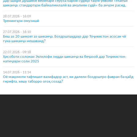
Дар шаҳри Душанбе вебинари серӯза барои судяҳо таҳти унвони «Манъи
шиканҷа: стандартҳои байналмилалӣ ва амалияи судӣ» ба анҷом расид.
28.07.2026 - 16:09
Тренингҳои омузишӣ
27.07.2026 - 16:10
Беш аз 20 шикоят аз шиканҷа. Боздоштшудаҳо дар Тоҷикистон асосан чӣ
гуна шиканҷа мешаванд?
22.07.2026 - 09:18
Ҳисоботи солонаи Эътилофи зидди шиканҷа ва беҷазоӣ дар Тоҷикистон:
натиҷаҳои соли 2025
14.07.2026 - 11:14
Оё мақомоти тафтишот вазифадор аст, ки далели боздоштро фавран ба қайд
гирифта, хешу таборро огоҳ созад?