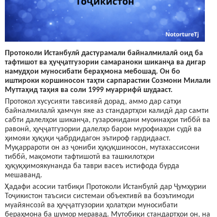
Протоколи Истанбул
ӣ
дастурамали байналмилалӣ оид ба
тафтишот ва ҳуҷҷатгузории самараноки шиканҷа ва дигар
намудҳои муносибати бераҳмона мебошад. Он бо
иштироки коршиносон таҳти сарпарастии Созмони Милали
Муттаҳид таҳия ва соли 1999 муаррифӣ шудааст.
Протокол хусусияти тавсиявӣ дорад, аммо дар сатҳи
байналмилалӣ ҳамчун яке аз стандартҳои калидӣ дар самти
сабти далелҳои шиканҷа, гузаронидани муоинаҳои тиббӣ ва
равонӣ, ҳуҷҷатгузории далелҳо барои мурофиаҳои судӣ ва
ҳимояи ҳуқуқи ҷабрдидагон эътироф гардидааст.
Муқаррароти он аз ҷониби ҳуқуқшиносон, мутахассисони
тиббӣ, мақомоти тафтишотӣ ва ташкилотҳои
ҳуқуқҳимоякунанда ба таври васеъ истифода бурда
мешаванд.
Ҳадафи асосии татбиқи Протоколи Истанбулӣ дар Ҷумҳурии
Тоҷикистон таъсиси системаи объективӣ ва боэътимоди
муайянсозӣ ва ҳуҷҷатгузории ҳолатҳои муносибати
бераҳмона ба шумор меравад. Мутобиқи стандартҳои он, на