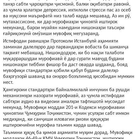
танҳо сабти ҷароҳатҳои ҷисмонӣ, балки оқибатҳои равонӣ,
аз ҷумла ҳолатҳои депрессия, ихтилоли стресси пас аз осеб
ва нуқсони маърифатӣ низ талаб карда мешавад. Аз ин рӯ,
мутахассисоне, ки дар мурофиаҳои ҷиноятӣ иштирок
мекунанд, барои муайян намудани нишонаҳои таъсири
ғайриқонунӣ омӯзиши мувофиқ мегузаранд.
Истифодаи равишҳои Протоколи Истанбулӣ аҳамияти
заминаи далелҳоро дар парвандаҳои вобаста ба шиканҷа
тақвият мебахшад. Нишондодҳое, ки бо нақзи талаботи
муқарраршудаи мурофиавӣ ё дар сурати мавҷуд будани
нишонаҳои тиббии фишор ба даст оварда шудаанд, бояд
мувофиқи стандартҳои қобили қабул будани далелҳо
баҳогузорӣ шаванд ва онҳоро боэътимод ҳисобидан мумкин
нест.
Ҳамгироии стандартҳои байналмилалӣ инчунин ба рушди
механизмҳои назорати мурофиавӣ, аз ҷумла истифодаи
сабтҳои аудио ва видеоии амалҳои тафтишотӣ мусоидат
мекунад. Мувофиқи моддаи 201-и Кодекси мурофиавии
ҷиноятии Ҷумҳурии Тоҷикистон, чунин усулҳои сабт имкон
медиҳанд, ки санҷиши иловагии риояи ҳуқуқҳои
иштирокчиёни мурофиа таъмин карда шавад.
Таъмини ҳуқуқ ба ҳимоя аҳамияти муҳим дорад. Мувофиқи
моддаҳои 46-49-и КМҶ Ҷумҳурии Тоҷикистон, иштироки