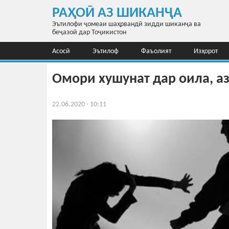
Перейти к основному содержанию
РАҲОӢ АЗ ШИКАНҶА
Эътилофи ҷомеаи шаҳрвандӣ зидди шиканҷа ва
беҷазоӣ дар Тоҷикистон
Асосӣ
Эътилоф
Фаъолият
Изҳорот
Омори хушунат дар оила, аз
22.06.2020 - 10:11