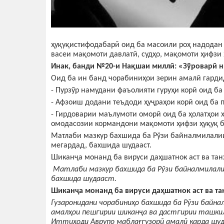
ҳуқуқистифодабарӣ оид ба масоили роҳ надодан
васеи мақомоти давлатӣ, судҳо, мақомоти ҳифзи
И
н
ак,
банди
№20
-и
На
қшаи миллӣ
: «
Зўроварӣ н
Оид ба ин банд чорабиниҳои зерин амалӣ гарди
- Пурзўр намудани фаъолияти гуруҳи корӣ оид ба
- Афзоиш додани теъдоди ҳуҷраҳои корӣ оид ба 
- Гирдоварии маълумоти оморӣ оид ба ҳолатҳои 
омодасозии кормандони мақомоти ҳифзи ҳуқуқ б
Матлаби мазкур бахшида ба Рўзи байналмилалии
мегардад, бахшида шудааст.
Шиканҷа монанд ба вируси даҳшатнок аст ва танҳ
Матлаби мазкур бахшида ба Рўзи байналмилалии
бахшида шудааст.
Шиканҷа монанд ба вируси даҳшатнок аст ва та
Гузаронидани чорабиниҳо бахшида ба Рӯзи байна
амалҳои пешгирии шиканҷа ва дастгирии ташкил
Иттиҳоди Аврупо маблағгузорӣ амалӣ карда шу