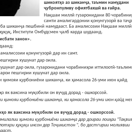
шикоятҳо аз шиканҷа, таъмин намудани
ҷубронпуливу офиятбахшӣ ва ғайра.
Нақшаи миллӣ гузаронидани 80 чорабини
самти амалигардонии қонунгузорӣ ва таҷ
 ба шиканҷа пешбинӣ намудааст. Ба амалисозии Нақшаи миллӣ
 ҳуқуқ, Институти Омбудсмен ҷалб карда шудаанд.
исбати занон
»
.
даанд:
 амалисозии қонунгузорӣ дар ин самт.
пешгирии хушунат дар оила.
хушунат дар оила, гузаронидани чорабиниҳои иттилоотӣ-таълим
арои пешгирии хушунат дар оила.
 ҳимояи қурбониёни шиканҷа, ки ҳамасола 26-уми июн қайд
о як ваксина муқобили он вуҷуд дорад - ошкорсозӣ.
 ҳимояи қурбониёни шиканҷа, ки ҳамасола 26-уми июн қайд ме
нҳо як ваксина муқобили он вуҷуд дорад - ошкорсозӣ.
лмилалии ҳимояи қурбониёни шиканҷа дар доираи лоиҳаи "Тақв
отҳои ҳуқуқи инсон дар Тоҷикистон ", бо дастгирии молиявии
дааст.