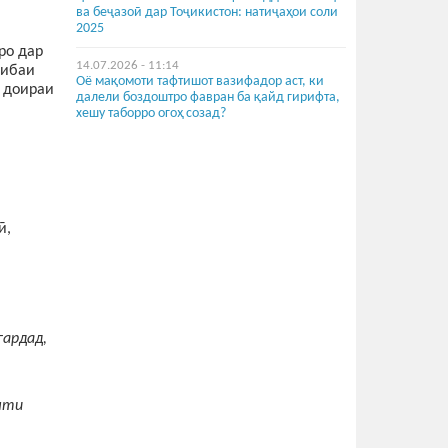
ва беҷазоӣ дар Тоҷикистон: натиҷаҳои соли
2025
ро дар
14.07.2026 - 11:14
рибаи
Оё мақомоти тафтишот вазифадор аст, ки
 доираи
далели боздоштро фавран ба қайд гирифта,
хешу таборро огоҳ созад?
ӣ,
гардад,
ияти