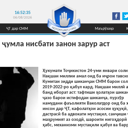
16:52:35
06/08/2026
ҶТ дар СММ
Маърӯзаҳо
 ҷумла нисбати занон зарур аст
Ҳукумати Тоҷикистон 24-уми январи соли
Нақшаи миллии амал оид ба иҷрои тавси
Кумитаи зидди шиканҷаи СММ барои со
2019-2022-ро қабул кард. Нақшаи миллӣ а
банд иборат аст: тафтиши ҳолатҳои шикан
ҷазо барои истифодаи шиканҷа, пурзўр
намудани фаъолияти Ваколатдор оид ба 
инсон дар ҶТ, кафолатҳои асосии ҳуқуқӣ,
дастрасӣ ба адвокати мустақил, санҷиши
маҳрумият аз озодӣ, шароити нигоҳдорӣ
ҳабс, механизми мустақили қабул ва бар