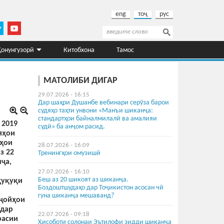
eng
тоҷ
рус
Поиск
Форма поиска
Қонунгузорӣ
Китобхона
Тамос
МАТОЛИБИ ДИГАР
29.07.2026 - 16:15
Дар шаҳри Душанбе вебинари серӯза барои
судяҳо таҳти унвони «Манъи шиканҷа:
стандартҳои байналмилалӣ ва амалияи
 2019
судӣ» ба анҷом расид.
яҳои
лҳои
28.07.2026 - 16:09
з 22
Тренингҳои омузишӣ
ҷа,
27.07.2026 - 16:10
Беш аз 20 шикоят аз шиканҷа.
ҳуқуқи
Боздоштшудаҳо дар Тоҷикистон асосан чӣ
гуна шиканҷа мешаванд?
 ҷойҳои
 дар
22.07.2026 - 09:18
расии
Ҳисоботи солонаи Эътилофи зидди шиканҷа