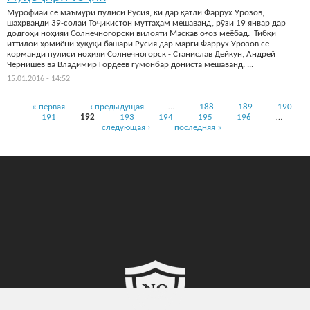
Мурофиаи се маъмури пулиси Русия, ки дар қатли Фаррух Урозов,
шаҳрванди 39-солаи Тоҷикистон муттаҳам мешаванд, рӯзи 19 январ дар
додгоҳи ноҳияи Солнечногорски вилояти Маскав оғоз меёбад. Тибқи
иттилои ҳомиёни ҳуқуқи башари Русия дар марги Фаррух Урозов се
корманди пулиси ноҳияи Солнечногорск - Станислав Дейкун, Андрей
Чернишев ва Владимир Гордеев гумонбар дониста мешаванд. ...
15.01.2016 - 14:52
Страницы
« первая
‹ предыдущая
…
188
189
190
191
192
193
194
195
196
…
следующая ›
последняя »