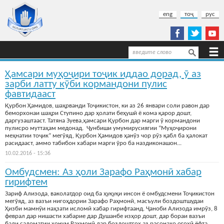
Перейти к основному содержанию
eng
тоҷ
рус
Поиск
Форма поиска
Ҳамсари муҳоҷири тоҷик иддао дорад, ӯ аз
зарби латту кӯби кормандони пулис
фавтидааст
Қурбон Ҳамидов, шаҳрванди Тоҷикистон, ки аз 26 январи соли равон дар
беморхонаи шаҳри Ступино дар ҳолати беҳушӣ ё кома қарор дошт,
даргузаштааст. Татяна Зуева,ҳамсари Қурбон дар марги ӯ кормандони
пулисро муттаҳам медонад. Ҷунбиши умумирусиягии “Муҳоҷирони
меҳнатии тоҷик” мегӯяд, Қурбон Ҳамидов ҳанӯз чор рӯз қабл ба ҳалокат
расидааст, аммо табибон хабари марги ӯро ба наздиконашон...
10.02.2016 - 15:36
Омбудсмен: Аз ҳоли Зарафо Раҳмонӣ хабар
гирифтем
Зариф Ализода, ваколатдор оид ба ҳуқуқи инсон ё омбудсмени Тоҷикистон
мегӯяд, аз вазъи нигоҳдории Зарафо Раҳмонӣ, масъули боздоштшудаи
Ҳизби мамнӯи наҳзати исломӣ хабар гирифтаанд. Ҷаноби Ализода имрӯз, 8
феврал дар нишасти хабарие дар Душанбе изҳор дошт, дар бораи вазъи
бади саломатии хонум Раҳмонӣ дар боздоштгоҳ аз расонаҳо огоҳӣ ёфта,