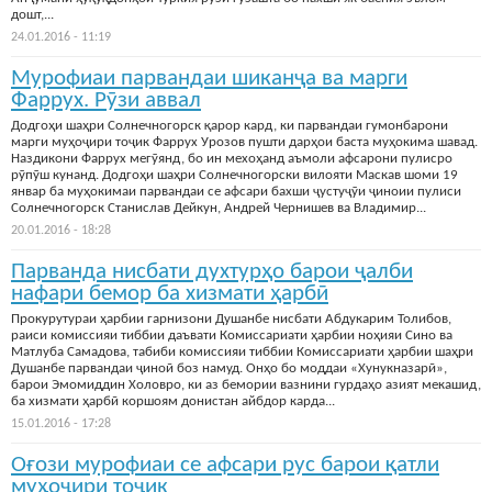
дошт,...
24.01.2016 - 11:19
Мурофиаи парвандаи шиканҷа ва марги
Фаррух. Рӯзи аввал
Додгоҳи шаҳри Солнечногорск қарор кард, ки парвандаи гумонбарони
марги муҳоҷири тоҷик Фаррух Урозов пушти дарҳои баста муҳокима шавад.
Наздикони Фаррух мегӯянд, бо ин мехоҳанд аъмоли афсарони пулисро
рӯпӯш кунанд. Додгоҳи шаҳри Солнечногорски вилояти Маскав шоми 19
январ ба муҳокимаи парвандаи се афсари бахши ҷустуҷӯи ҷиноии пулиси
Солнечногорск Станислав Дейкун, Андрей Чернишев ва Владимир...
20.01.2016 - 18:28
Парванда нисбати духтурҳо барои ҷалби
нафари бемор ба хизмати ҳарбӣ
Прокурутураи ҳарбии гарнизони Душанбе нисбати Абдукарим Толибов,
раиси комиссияи тиббии даъвати Комиссариати ҳарбии ноҳияи Сино ва
Матлуба Самадова, табиби комиссияи тиббии Комиссариати ҳарбии шаҳри
Душанбе парвандаи ҷиноӣ боз намуд. Онҳо бо моддаи «Хунукназарӣ»,
барои Эмомиддин Холовро, ки аз бемории вазнини гурдаҳо азият мекашид,
ба хизмати ҳарбӣ коршоям донистан айбдор карда...
15.01.2016 - 17:28
Оғози мурофиаи се афсари рус барои қатли
муҳоҷири тоҷик