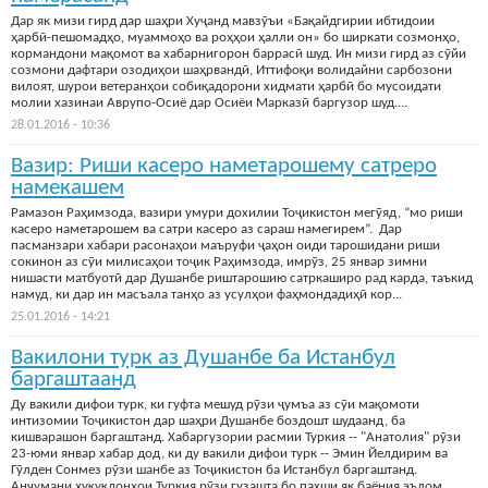
Дар як мизи гирд дар шаҳри Хуҷанд мавзӯъи «Бақайдгирии ибтидоии
ҳарбӣ-пешомадҳо, муаммоҳо ва роҳҳои ҳалли он» бо ширкати созмонҳо,
кормандони мақомот ва хабарнигорон баррасӣ шуд. Ин мизи гирд аз сӯйи
созмони дафтари озодиҳои шаҳрвандӣ, Иттифоқи волидайни сарбозони
вилоят, шурои ветеранҳои собиқадорони хидмати ҳарбӣ бо мусоидати
молии хазинаи Аврупо-Осиё дар Осиёи Марказӣ баргузор шуд....
28.01.2016 - 10:36
Вазир: Риши касеро наметарошему сатреро
намекашем
Рамазон Раҳимзода, вазири умури дохилии Тоҷикистон мегӯяд, “мо риши
касеро наметарошем ва сатри касеро аз сараш намегирем”. Дар
пасманзари хабари расонаҳои маъруфи ҷаҳон оиди тарошидани риши
сокинон аз сӯи милисаҳои тоҷик Раҳимзода, имрӯз, 25 январ зимни
нишасти матбуотӣ дар Душанбе риштарошию сатркаширо рад карда, таъкид
намуд, ки дар ин масъала танҳо аз усулҳои фаҳмондадиҳӣ кор...
25.01.2016 - 14:21
Вакилони турк аз Душанбе ба Истанбул
баргаштаанд
Ду вакили дифои турк, ки гуфта мешуд рӯзи ҷумъа аз сӯи мақомоти
интизомии Тоҷикистон дар шаҳри Душанбе боздошт шудаанд, ба
кишварашон баргаштанд. Хабаргузории расмии Туркия -- "Анатолия" рӯзи
23-юми январ хабар дод, ки ду вакили дифои турк -- Эмин Йелдирим ва
Гӯлден Сонмез рӯзи шанбе аз Тоҷикистон ба Истанбул баргаштанд.
Анҷумани ҳуқуқдонҳои Туркия рӯзи гузашта бо пахши як баёния эълом