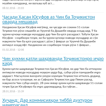
муайян намудаанд, ки вазъаш хуб аст....
08.02.2016 - 21:03
Ҷасади Ҳасан Юсуфов аз Чин ба Тоҷикистон
оварда мешавад
Наздикони Ҳасан Юсуфов мегӯянд, ки ҷасади ин сокини 51-солаи
Тоҷикистон рӯзи сешанбе аз Урумчӣ ба Душанбе оварда хоҳад шуд. Ӯ ба
ҷурми қочоқи маводи мухаддир дар Чин ба қатл расидааст. Тобути Ҳасан
Юсуфов - соҳибкори тоҷик, ки ба ҷурми қочоқи маводи мухаддир аз сӯи
мақомоти Чин ба қатл расидааст, рӯзи 2 феврал аз Урумчӣ ба Душанбе
интиқол хоҳад ёфт. Наздикони ин соҳибкори тоҷик рӯзи 1 феврал...
01.02.2016 - 12:06
Чин ҳукми қатли шаҳрванди Тоҷикистонро иҷро
кард
Ҳукми қатли шаҳрванди Тоҷикистон Ҳасан Юсуфов, ки дар Чин ба иттиҳоми
интиқоли маводи мухаддир маҳкум шуда буд, субҳи рӯзи панҷшанбе иҷро
шудааст. Масъулони вазорати умури хориҷии Тоҷикистон иттилоъ доданд,
ки бар асоси гузорише, ки аз Сафорати Тоҷикистон дар Пекин расид,
мақомоти Чин субҳи имрӯз, 28-уми январ ҳукми қатли шаҳрванди 51-солаи
тоҷик Ҳасан Юсуфовро ба иҷро дароварданд. Ба гуфтаи...
28.01.2016 - 15:39
Хуҷанд: Дар коммисияҳои тиббӣ духтурон
намерасанд